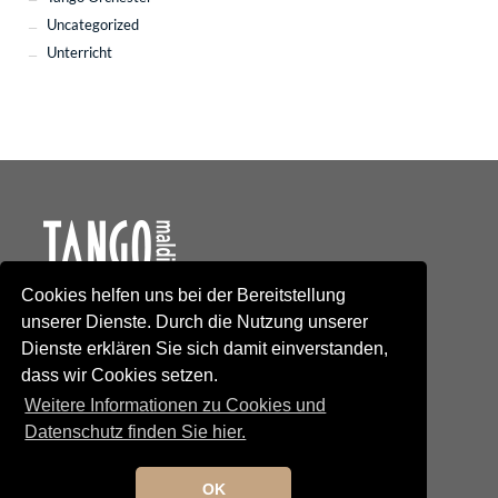
Uncategorized
Unterricht
Cookies helfen uns bei der Bereitstellung
Kontakt
unserer Dienste. Durch die Nutzung unserer
Newsletteranmeldung
Dienste erklären Sie sich damit einverstanden,
Newsletterabmeldung
dass wir Cookies setzen.
Social Media
TANGO maldito
Weitere Informationen zu Cookies und
Neumarkterstrasse 71
Datenschutz finden Sie hier.
81673 München
© 2025 TANGO maldito
Impressum
OK