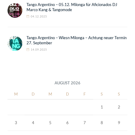
Tango Argentino – 05.12. Milonga für Aficionados DJ
Marco Kang & Tangomode
04.12.2025
Tango Argentino – Wiesn Milonga – Achtung neuer Termin
27. September
14.09.2025
AUGUST 2026
M
D
M
D
F
S
S
1
2
3
4
5
6
7
8
9