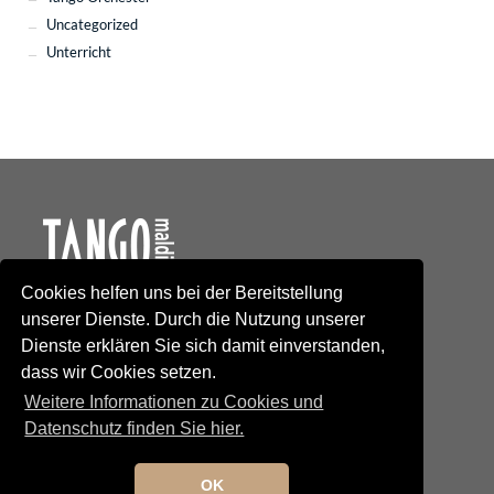
Uncategorized
Unterricht
Cookies helfen uns bei der Bereitstellung
Kontakt
unserer Dienste. Durch die Nutzung unserer
Newsletteranmeldung
Dienste erklären Sie sich damit einverstanden,
Newsletterabmeldung
dass wir Cookies setzen.
Social Media
TANGO maldito
Weitere Informationen zu Cookies und
Neumarkterstrasse 71
Datenschutz finden Sie hier.
81673 München
© 2025 TANGO maldito
Impressum
OK