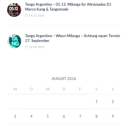
Tango Argentino – 05.12. Milonga für Aficionados DJ
Marco Kang & Tangomode
04.12.2025
Tango Argentino – Wiesn Milonga – Achtung neuer Termin
27. September
14.09.2025
AUGUST 2026
M
D
M
D
F
S
S
1
2
3
4
5
6
7
8
9