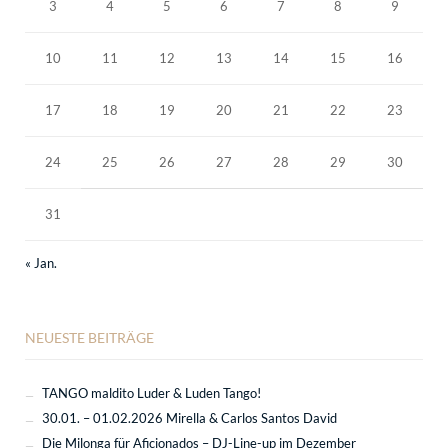
3
4
5
6
7
8
9
10
11
12
13
14
15
16
17
18
19
20
21
22
23
24
25
26
27
28
29
30
31
« Jan.
NEUESTE BEITRÄGE
TANGO maldito Luder & Luden Tango!
30.01. – 01.02.2026 Mirella & Carlos Santos David
Die Milonga für Aficionados – DJ-Line-up im Dezember