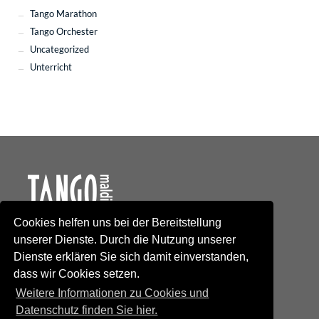
Tango Marathon
Tango Orchester
Uncategorized
Unterricht
Cookies helfen uns bei der Bereitstellung
Kontakt
unserer Dienste. Durch die Nutzung unserer
Newsletteranmeldung
Dienste erklären Sie sich damit einverstanden,
Newsletterabmeldung
dass wir Cookies setzen.
Social Media
TANGO maldito
Weitere Informationen zu Cookies und
Neumarkterstrasse 71
Datenschutz finden Sie hier.
81673 München