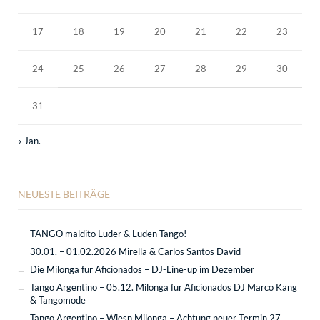
17
18
19
20
21
22
23
24
25
26
27
28
29
30
31
« Jan.
NEUESTE BEITRÄGE
TANGO maldito Luder & Luden Tango!
30.01. – 01.02.2026 Mirella & Carlos Santos David
Die Milonga für Aficionados – DJ-Line-up im Dezember
Tango Argentino – 05.12. Milonga für Aficionados DJ Marco Kang
& Tangomode
Tango Argentino – Wiesn Milonga – Achtung neuer Termin 27.