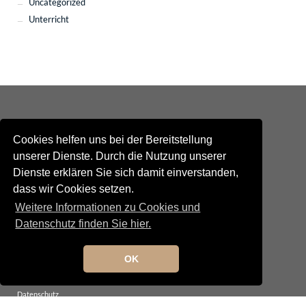
Uncategorized
Unterricht
Cookies helfen uns bei der Bereitstellung
unserer Dienste. Durch die Nutzung unserer
Dienste erklären Sie sich damit einverstanden,
Kontakt
dass wir Cookies setzen.
Newsletteranmeldung
Newsletterabmeldung
Weitere Informationen zu Cookies und
Social Media
Datenschutz finden Sie hier.
TANGO maldito
Neumarkterstrasse 71
81673 München
OK
© 2025 TANGO maldito
Impressum
Datenschutz