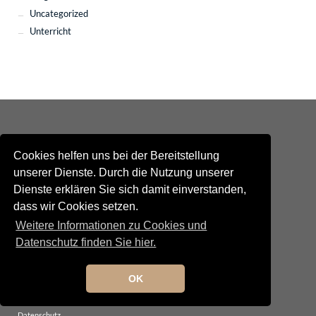
Uncategorized
Unterricht
Cookies helfen uns bei der Bereitstellung
unserer Dienste. Durch die Nutzung unserer
Dienste erklären Sie sich damit einverstanden,
Kontakt
dass wir Cookies setzen.
Newsletteranmeldung
Newsletterabmeldung
Weitere Informationen zu Cookies und
Social Media
Datenschutz finden Sie hier.
TANGO maldito
Neumarkterstrasse 71
81673 München
OK
© 2025 TANGO maldito
Impressum
Datenschutz