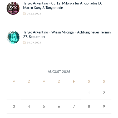
Tango Argentino – 05.12. Milonga für Aficionados DJ
Marco Kang & Tangomode
04.12.2025
Tango Argentino – Wiesn Milonga – Achtung neuer Termin
27. September
14.09.2025
AUGUST 2026
M
D
M
D
F
S
S
1
2
3
4
5
6
7
8
9