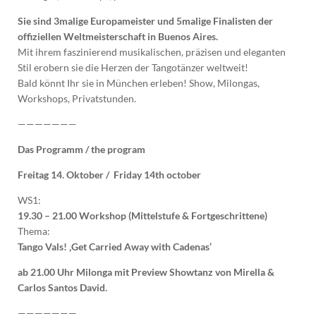
Sie sind 3malige Europameister und 5malige Finalisten der
offiziellen Weltmeisterschaft in Buenos Aires.
Mit ihrem faszinierend musikalischen, präzisen und eleganten
Stil erobern sie die Herzen der Tangotänzer weltweit!
Bald könnt Ihr sie in München erleben! Show, Milongas,
Workshops, Privatstunden.
———————
Das Programm / the program
Freitag 14. Oktober / Friday 14th october
WS1:
19.30 – 21.00 Workshop (Mittelstufe & Fortgeschrittene)
Thema:
Tango Vals! ‚Get Carried Away with Cadenas‘
ab 21.00 Uhr Milonga mit Preview Showtanz von Mirella &
Carlos Santos David.
———————