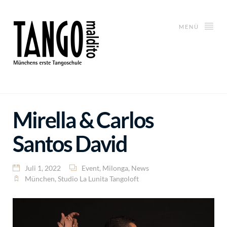
MENÜ
Mirella & Carlos
Santos David
Juli 1, 2022
Event
,
Milonga
,
News
München
,
Studio La Lunita Tangoloft