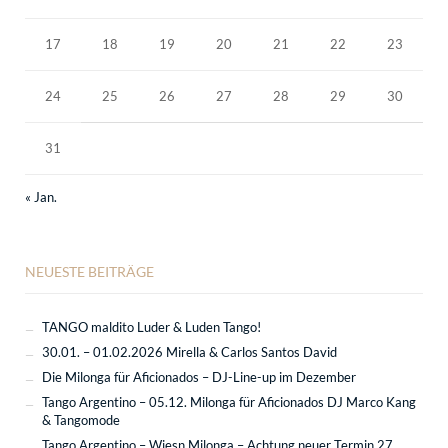
17
18
19
20
21
22
23
24
25
26
27
28
29
30
31
« Jan.
NEUESTE BEITRÄGE
TANGO maldito Luder & Luden Tango!
30.01. – 01.02.2026 Mirella & Carlos Santos David
Die Milonga für Aficionados – DJ-Line-up im Dezember
Tango Argentino – 05.12. Milonga für Aficionados DJ Marco Kang
& Tangomode
Tango Argentino – Wiesn Milonga – Achtung neuer Termin 27.