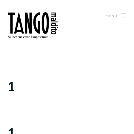
MENÜ
1
1