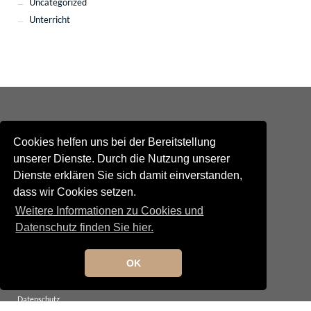
Uncategorized
Unterricht
Cookies helfen uns bei der Bereitstellung
unserer Dienste. Durch die Nutzung unserer
Dienste erklären Sie sich damit einverstanden,
Kontakt
dass wir Cookies setzen.
Newsletteranmeldung
Newsletterabmeldung
Weitere Informationen zu Cookies und
Social Media
Datenschutz finden Sie hier.
TANGO maldito
Neumarkterstrasse 71
81673 München
OK
© 2025 TANGO maldito
Impressum
Datenschutz