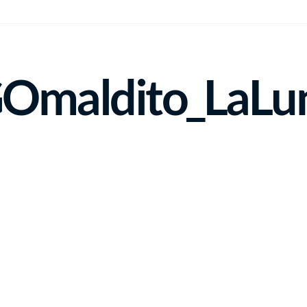
maldito_LaLun