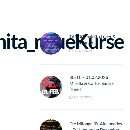
ita_neueKurse
TANGO maldito Luder &
Luden Tango!
19.01.2026
30.01. – 01.02.2026
Mirella & Carlos Santos
David
06.12.2025
Die Milonga für Aficionados
– DJ-Line-up im Dezember