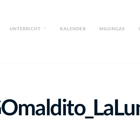
UNTERRICHT
KALENDER
MILONGAS
maldito_LaLun