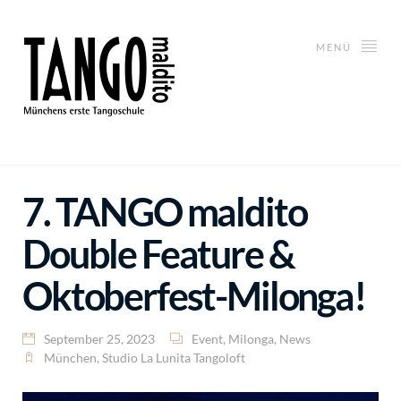
MENÜ
7. TANGO maldito
Double Feature &
Oktoberfest-Milonga!
September 25, 2023
Event
,
Milonga
,
News
München
,
Studio La Lunita Tangoloft