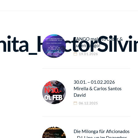
ta_HectorSilvi
TANGO maldito Luder &
Luden Tango!
19.01.2026
30.01. – 01.02.2026
Mirella & Carlos Santos
David
06.12.2025
Die Milonga für Aficionados
– DJ-Line-up im Dezember