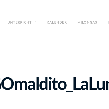
UNTERRICHT
KALENDER
MILONGAS
maldito_LaLuni