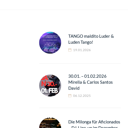
TANGO maldito Luder &
Luden Tango!
19.01.2026
30.01. – 01.02.2026
Mirella & Carlos Santos
David
06.12.2025
Die Milonga für Aficionados
– DJ-Line-up im Dezember