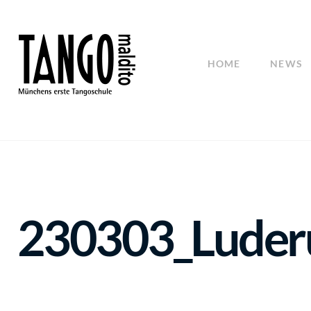
HOME
NEWS
230303_Luder