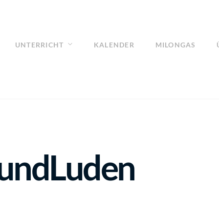
UNTERRICHT
KALENDER
MILONGAS
undLuden