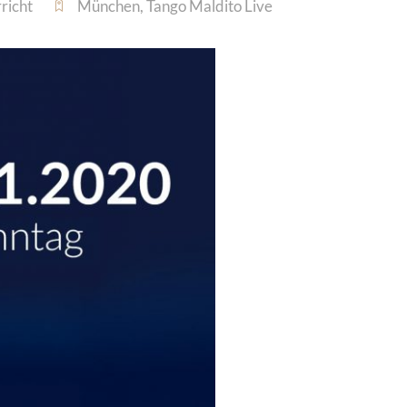
richt
München
,
Tango Maldito Live