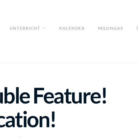
UNTERRICHT
KALENDER
MILONGAS
uble Feature!
cation!