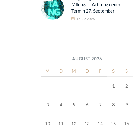
Milonga – Achtung neuer
Termin 27. September
14.09.2025
AUGUST 2026
M
D
M
D
F
S
S
1
2
3
4
5
6
7
8
9
10
11
12
13
14
15
16