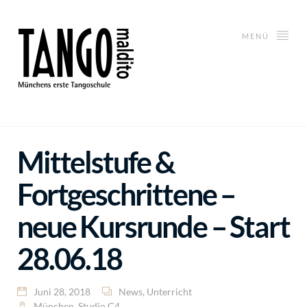
MENÜ
Mittelstufe &
Fortgeschrittene –
neue Kursrunde – Start
28.06.18
Juni 28, 2018
News
,
Unterricht
München
,
Studio C4