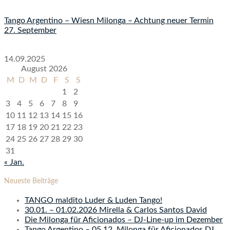
Tango Argentino – Wiesn Milonga – Achtung neuer Termin
27. September
14.09.2025
August 2026
M
D
M
D
F
S
S
1
2
3
4
5
6
7
8
9
10
11
12
13
14
15
16
17
18
19
20
21
22
23
24
25
26
27
28
29
30
31
« Jan.
Neueste Beiträge
TANGO maldito Luder & Luden Tango!
30.01. – 01.02.2026 Mirella & Carlos Santos David
Die Milonga für Aficionados – DJ-Line-up im Dezember
Tango Argentino – 05.12. Milonga für Aficionados DJ