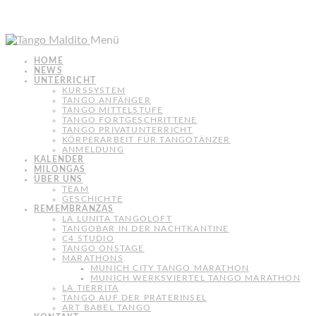
Menü
HOME
NEWS
UNTERRICHT
KURSSYSTEM
TANGO ANFÄNGER
TANGO MITTELSTUFE
TANGO FORTGESCHRITTENE
TANGO PRIVATUNTERRICHT
KÖRPERARBEIT FÜR TANGOTÄNZER
ANMELDUNG
KALENDER
MILONGAS
ÜBER UNS
TEAM
GESCHICHTE
REMEMBRANZAS
LA LUNITA TANGOLOFT
TANGOBAR IN DER NACHTKANTINE
C4 STUDIO
TANGO ONSTAGE
MARATHONS
MUNICH CITY TANGO MARATHON
MUNICH WERKSVIERTEL TANGO MARATHON
LA TIERRITA
TANGO AUF DER PRATERINSEL
ART BABEL TANGO