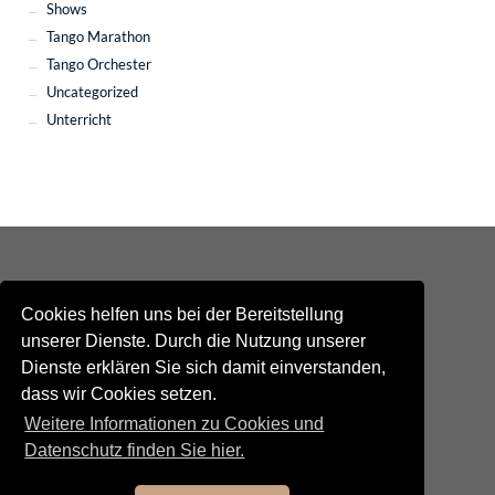
Shows
Tango Marathon
Tango Orchester
Uncategorized
Unterricht
Cookies helfen uns bei der Bereitstellung
unserer Dienste. Durch die Nutzung unserer
Dienste erklären Sie sich damit einverstanden,
Kontakt
dass wir Cookies setzen.
Newsletteranmeldung
Newsletterabmeldung
Weitere Informationen zu Cookies und
Social Media
Datenschutz finden Sie hier.
TANGO maldito
Neumarkterstrasse 71