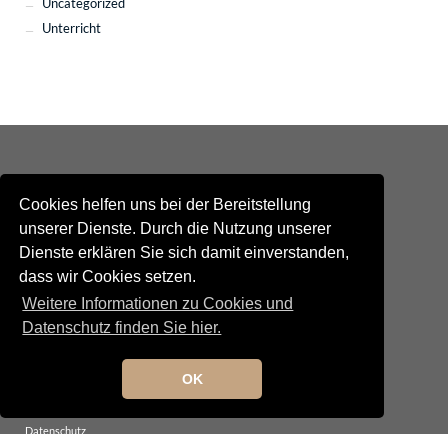
Uncategorized
Unterricht
Cookies helfen uns bei der Bereitstellung
unserer Dienste. Durch die Nutzung unserer
Dienste erklären Sie sich damit einverstanden,
Kontakt
dass wir Cookies setzen.
Newsletteranmeldung
Newsletterabmeldung
Weitere Informationen zu Cookies und
Social Media
Datenschutz finden Sie hier.
TANGO maldito
Neumarkterstrasse 71
81673 München
OK
© 2025 TANGO maldito
Impressum
Datenschutz