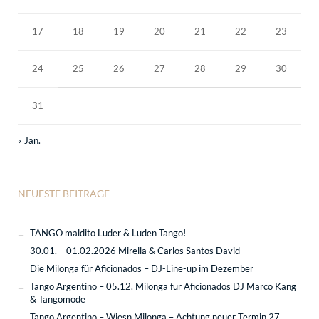
17
18
19
20
21
22
23
24
25
26
27
28
29
30
31
« Jan.
NEUESTE BEITRÄGE
TANGO maldito Luder & Luden Tango!
30.01. – 01.02.2026 Mirella & Carlos Santos David
Die Milonga für Aficionados – DJ-Line-up im Dezember
Tango Argentino – 05.12. Milonga für Aficionados DJ Marco Kang
& Tangomode
Tango Argentino – Wiesn Milonga – Achtung neuer Termin 27.