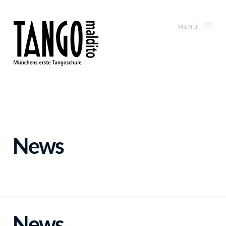
MENÜ
News
News