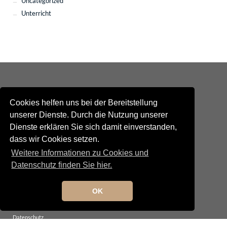
Uncategorized
Unterricht
Cookies helfen uns bei der Bereitstellung
unserer Dienste. Durch die Nutzung unserer
Dienste erklären Sie sich damit einverstanden,
Kontakt
dass wir Cookies setzen.
Newsletteranmeldung
Newsletterabmeldung
Weitere Informationen zu Cookies und
Social Media
Datenschutz finden Sie hier.
TANGO maldito
Neumarkterstrasse 71
81673 München
OK
© 2025 TANGO maldito
Impressum
Datenschutz