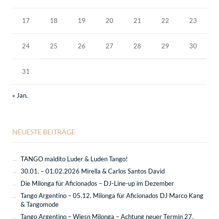
17
18
19
20
21
22
23
24
25
26
27
28
29
30
31
« Jan.
NEUESTE BEITRÄGE
TANGO maldito Luder & Luden Tango!
30.01. – 01.02.2026 Mirella & Carlos Santos David
Die Milonga für Aficionados – DJ-Line-up im Dezember
Tango Argentino – 05.12. Milonga für Aficionados DJ Marco Kang
& Tangomode
Tango Argentino – Wiesn Milonga – Achtung neuer Termin 27.