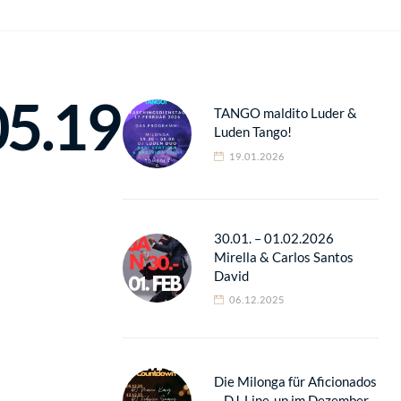
5.19
TANGO maldito Luder &
Luden Tango!
19.01.2026
30.01. – 01.02.2026
Mirella & Carlos Santos
David
06.12.2025
Die Milonga für Aficionados
– DJ-Line-up im Dezember