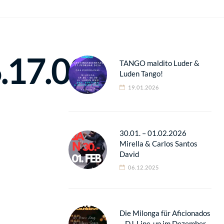
.17.02
TANGO maldito Luder &
Luden Tango!
19.01.2026
30.01. – 01.02.2026
Mirella & Carlos Santos
David
06.12.2025
Die Milonga für Aficionados
– DJ-Line-up im Dezember