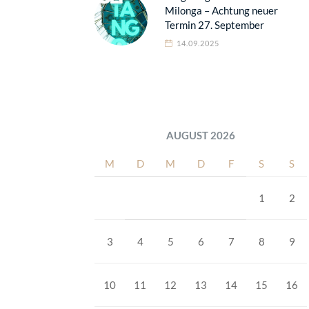
Milonga – Achtung neuer
Termin 27. September
14.09.2025
AUGUST 2026
M
D
M
D
F
S
S
1
2
3
4
5
6
7
8
9
10
11
12
13
14
15
16