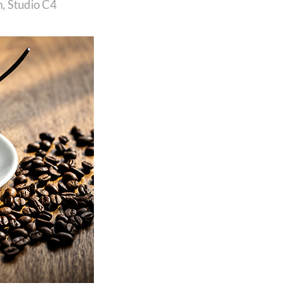
n
,
Studio C4