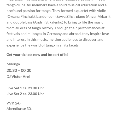
tango clubs. All members have a solid musical education and a
profound passion for tango. They formed a quartet with violin
(Oksana Pinchuk), bandoneon (Savva Zihs), piano (Anvar Akbari),
and double bass (Andrii Stikalenko) to bring to life the music
from all eras of tango history. Through their performances at
festivals and milongas in Germany and abroad, they inspire love
and interest in this music, inviting audiences to discover and
experience the world of tango in all its facets.
Get your tickets now and be part of it! ️
Milonga
20.30 – 00.30
DJ Victor Arel
Live Set 1 ca. 21.30 Uhr
Live Set 2 ca. 23.00 Uhr
VVK 24,-
Abendkasse 30,-