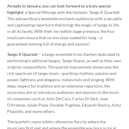
Already in January, you can look forward to a truly special
highlight:
a Special Milonga with the fantastic Tango A Quartett.
This extraordinary ensemble enchants audiences with a versatile
and captivating repertoire that brings the magic of tango to life
in all its facets. With their incredible stage presence, the four
musicians ensure that no one stays seated for long – a
guaranteed evening full of energy and passion!
Tango A Quartett
– a tango ensemble from Aachen dedicated to
performing traditional tangos, Tango Nuevo, as well as their own
original compositions. The quartet impressively showcases the
rich spectrum of tango music: sparkling rhythms, passion and
power, lightness and elegance, melancholy and longing. With
deep respect for tradition and an extensive repertoire, the
musicians aim to introduce audiences and dancers to the music
of composers such as Julio De Caro, Carlos Di Sarli, Juan
D’Arienzo, Julián Plaza, Osvaldo Pugliese, Eduardo Rovira, Astor
Piazzolla, and many others.
The quartet’s name subtly references the city where the
musicians first met and where the ensemble was born in local