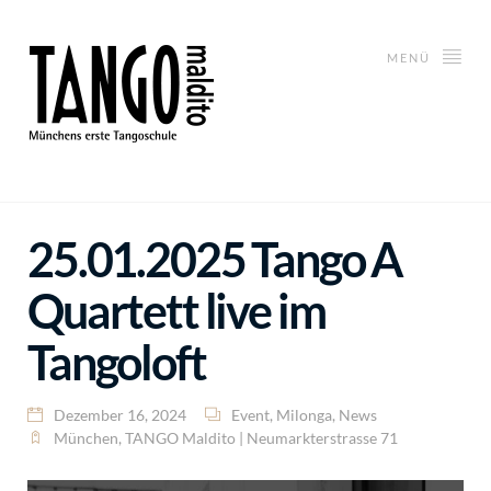
MENÜ
25.01.2025 Tango A
Quartett live im
Tangoloft
Dezember 16, 2024
Event
,
Milonga
,
News
München
,
TANGO Maldito | Neumarkterstrasse 71