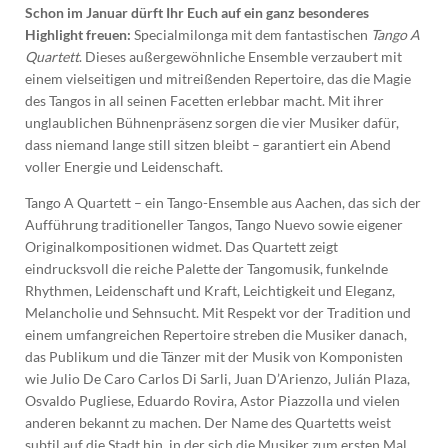
Schon im Januar dürft Ihr Euch auf ein ganz besonderes
Highlight freuen:
Specialmilonga mit dem fantastischen
Tango A
Quartett
. Dieses außergewöhnliche Ensemble verzaubert mit
einem vielseitigen und mitreißenden Repertoire, das die Magie
des Tangos in all seinen Facetten erlebbar macht. Mit ihrer
unglaublichen Bühnenpräsenz sorgen die vier Musiker dafür,
dass niemand lange still sitzen bleibt – garantiert ein Abend
voller Energie und Leidenschaft.
Tango A Quartett – ein Tango-Ensemble aus Aachen, das sich der
Aufführung traditioneller Tangos, Tango Nuevo sowie eigener
Originalkompositionen widmet. Das Quartett zeigt
eindrucksvoll die reiche Palette der Tangomusik, funkelnde
Rhythmen, Leidenschaft und Kraft, Leichtigkeit und Eleganz,
Melancholie und Sehnsucht. Mit Respekt vor der Tradition und
einem umfangreichen Repertoire streben die Musiker danach,
das Publikum und die Tänzer mit der Musik von Komponisten
wie Julio De Caro Carlos Di Sarli, Juan D’Arienzo, Julián Plaza,
Osvaldo Pugliese, Eduardo Rovira, Astor Piazzolla und vielen
anderen bekannt zu machen. Der Name des Quartetts weist
subtil auf die Stadt hin, in der sich die Musiker zum ersten Mal