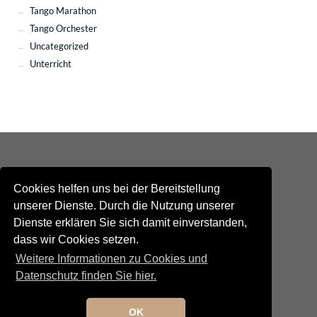
Tango Marathon
Tango Orchester
Uncategorized
Unterricht
Cookies helfen uns bei der Bereitstellung
unserer Dienste. Durch die Nutzung unserer
Dienste erklären Sie sich damit einverstanden,
Kontakt
dass wir Cookies setzen.
Newsletteranmeldung
Newsletterabmeldung
Weitere Informationen zu Cookies und
Social Media
Datenschutz finden Sie hier.
TANGO maldito
Neumarkterstrasse 71
81673 München
OK