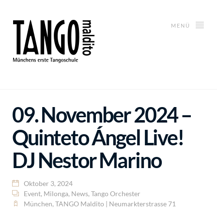
MENÜ
09. November 2024 –
Quinteto Ángel Live!
DJ Nestor Marino
Oktober 3, 2024
Event
,
Milonga
,
News
,
Tango Orchester
München
,
TANGO Maldito | Neumarkterstrasse 71