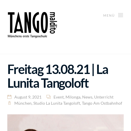
MENÜ
Freitag 13.08.21 | La
Lunita Tangoloft
August 9, 2021
Event
,
Milonga
,
News
,
Unterricht
München
,
Studio La Lunita Tangoloft
,
Tango Am Ostbahnhof