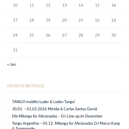
10
11
12
13
14
15
16
17
18
19
20
21
22
23
24
25
26
27
28
29
30
31
« Jan.
NEUESTE BEITRÄGE
TANGO maldito Luder & Luden Tango!
30.01. – 01.02.2026 Mirella & Carlos Santos David
Die Milonga für Aficionados – DJ-Line-up im Dezember
Tango Argentino – 05.12. Milonga für Aficionados DJ Marco Kang
& Tangomode