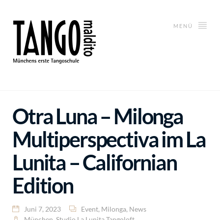
MENÜ
Otra Luna – Milonga
Multiperspectiva im La
Lunita – Californian
Edition
Juni 7, 2023
Event
,
Milonga
,
News
München
,
Studio La Lunita Tangoloft