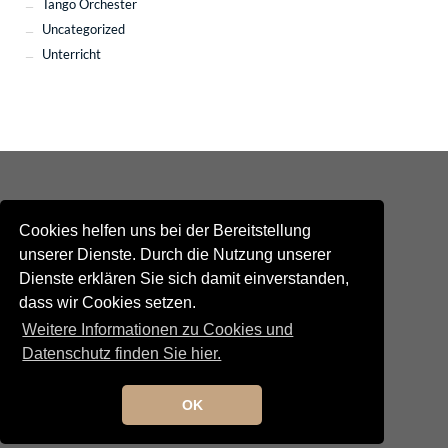
Tango Orchester
Uncategorized
Unterricht
Cookies helfen uns bei der Bereitstellung
unserer Dienste. Durch die Nutzung unserer
Dienste erklären Sie sich damit einverstanden,
Kontakt
dass wir Cookies setzen.
Newsletteranmeldung
Newsletterabmeldung
Weitere Informationen zu Cookies und
Social Media
Datenschutz finden Sie hier.
TANGO maldito
Neumarkterstrasse 71
81673 München
OK
© 2025 TANGO maldito
Impressum