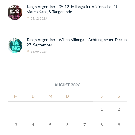
Tango Argentino – 05.12. Milonga für Aficionados DJ
Marco Kang & Tangomode
04.12.2025
Tango Argentino – Wiesn Milonga – Achtung neuer Termin
27. September
14.09.2025
AUGUST 2026
M
D
M
D
F
S
S
1
2
3
4
5
6
7
8
9