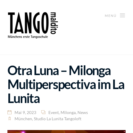
MENÜ
Otra Luna – Milonga
Multiperspectiva im La
Lunita
Mai 9, 2023
Event
,
Milonga
,
News
München
,
Studio La Lunita Tangoloft