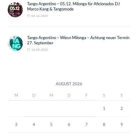
Tango Argentino – 05.12. Milonga für Aficionados DJ
Marco Kang & Tangomode
04.12.2025
Tango Argentino – Wiesn Milonga – Achtung neuer Termin
27. September
14.09.2025
AUGUST 2026
M
D
M
D
F
S
S
1
2
3
4
5
6
7
8
9