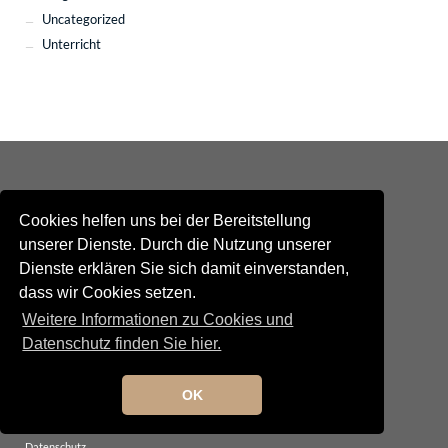
Uncategorized
Unterricht
Cookies helfen uns bei der Bereitstellung
unserer Dienste. Durch die Nutzung unserer
Dienste erklären Sie sich damit einverstanden,
Kontakt
dass wir Cookies setzen.
Newsletteranmeldung
Newsletterabmeldung
Weitere Informationen zu Cookies und
Social Media
Datenschutz finden Sie hier.
TANGO maldito
Neumarkterstrasse 71
81673 München
OK
© 2025 TANGO maldito
Impressum
Datenschutz