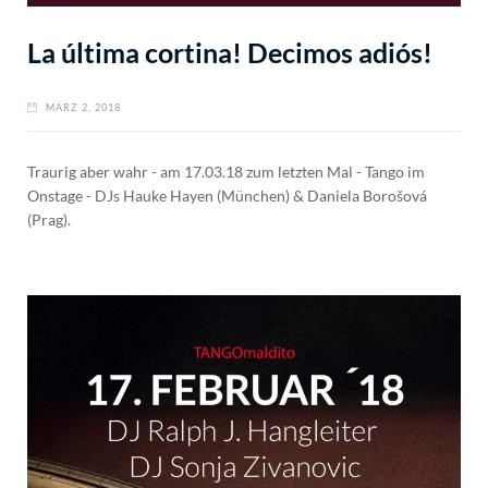
La última cortina! Decimos adiós!
MÄRZ 2, 2018
Traurig aber wahr - am 17.03.18 zum letzten Mal - Tango im
Onstage - DJs Hauke Hayen (München) & Daniela Borošová
(Prag).