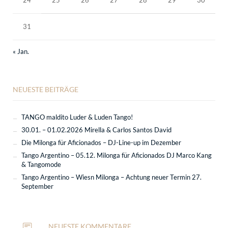
24
25
26
27
28
29
30
31
« Jan.
NEUESTE BEITRÄGE
TANGO maldito Luder & Luden Tango!
30.01. – 01.02.2026 Mirella & Carlos Santos David
Die Milonga für Aficionados – DJ-Line-up im Dezember
Tango Argentino – 05.12. Milonga für Aficionados DJ Marco Kang
& Tangomode
Tango Argentino – Wiesn Milonga – Achtung neuer Termin 27.
September
NEUESTE KOMMENTARE