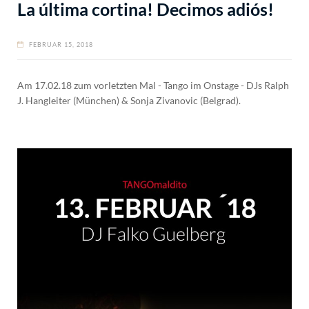
La última cortina! Decimos adiós!
FEBRUAR 15, 2018
Am 17.02.18 zum vorletzten Mal - Tango im Onstage - DJs Ralph
J. Hangleiter (München) & Sonja Zivanovic (Belgrad).