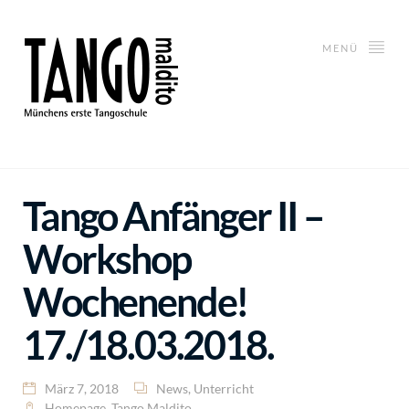
MENÜ
Tango Anfänger II –
Workshop
Wochenende!
17./18.03.2018.
März 7, 2018
News
,
Unterricht
Homepage
,
Tango Maldito